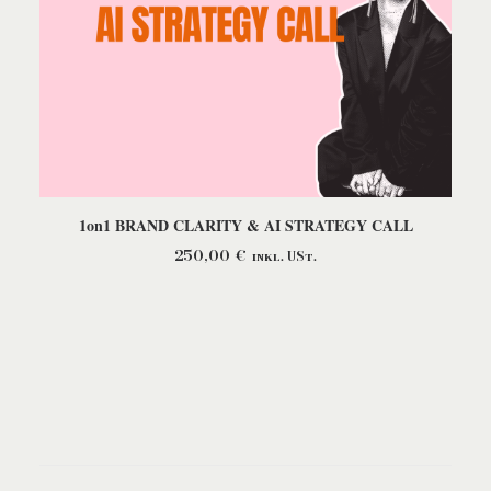
IN DEN WARENKORB
1on1 BRAND CLARITY & AI STRATEGY CALL
250,00
€
inkl. USt.