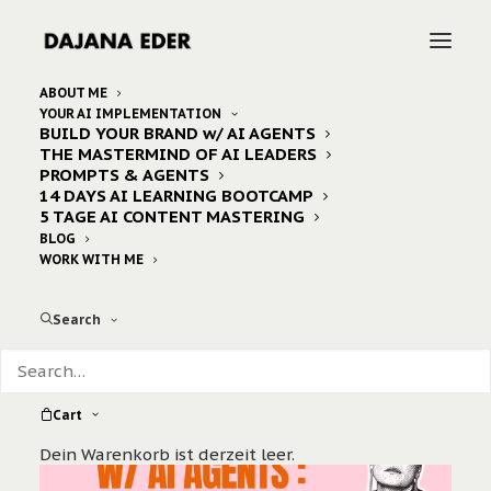
ABOUT ME
YOUR AI IMPLEMENTATION
BUILD YOUR BRAND w/ AI AGENTS
Home
THE MASTERMIND OF AI LEADERS
1on1 BUILD YOUR BRAND W/ AI AGENTS : Signature
PROMPTS & AGENTS
Coaching (4 Wochen)
14 DAYS AI LEARNING BOOTCAMP
5 TAGE AI CONTENT MASTERING
BLOG
WORK WITH ME
Search
Cart
Dein Warenkorb ist derzeit leer.