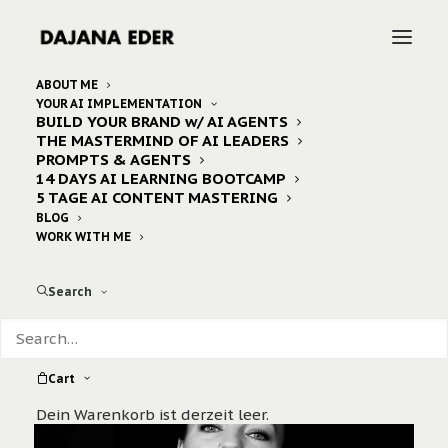
ABOUT ME
YOUR AI IMPLEMENTATION
BUILD YOUR BRAND w/ AI AGENTS
THE MASTERMIND OF AI LEADERS
PROMPTS & AGENTS
14 DAYS AI LEARNING BOOTCAMP
I’M DEEPLY INTO BUILDING BRANDS W/ AI
5 TAGE AI CONTENT MASTERING
HI, I’M DAJANA
BLOG
WORK WITH ME
SMART & ETHICAL
Search
Cart
Dein Warenkorb ist derzeit leer.