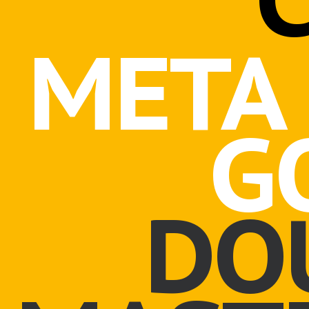
META 
G
DO