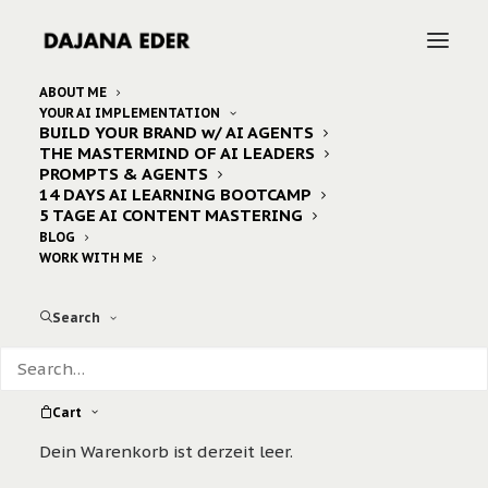
ABOUT ME
YOUR AI IMPLEMENTATION
Verbraucher-
BUILD YOUR BRAND w/ AI AGENTS
THE MASTERMIND OF AI LEADERS
Widerrufsrecht
PROMPTS & AGENTS
14 DAYS AI LEARNING BOOTCAMP
5 TAGE AI CONTENT MASTERING
Verbraucher:innen haben bei Abschluss eines
BLOG
WORK WITH ME
Fernabsatzvertrags grundsätzlich ein gesetzliches
Widerrufsrecht.
Search
Widerrufsfrist:
14 Tage.
Die Widerrufsfrist beginnt ab dem Tag des
Cart
Vertragsabschlusses.
Dein Warenkorb ist derzeit leer.