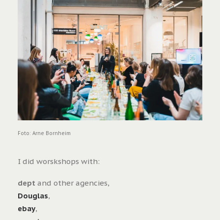
Foto: Arne Bornheim
I did worskshops with:
dept
and other agencies,
Douglas
,
ebay
,