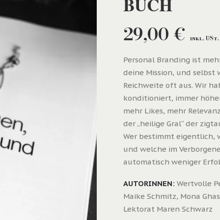
BUCH
29,00
€
inkl. USt.
Personal Branding ist mehr
deine Mission, und selbst 
Reichweite oft aus. Wir h
konditioniert, immer höher
mehr Likes, mehr Relevanz
der „heilige Gral“ der zi
Wer bestimmt eigentlich, 
und welche im Verborgene
automatisch weniger Erfo
AUTORINNEN:
Wertvolle P
Maike Schmitz, Mona Ghas
Lektorat Maren Schwarz