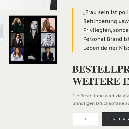
„Frau sein ist pol
Behinderung usw.
Privilegien, sond
Personal Brand ist
Leben deiner Missi
BESTELLPR
WEITERE 
Die Bestellung wird via 
unnötigen Druckabfälle zu
PERSONAL
IN DEN
BRANDING