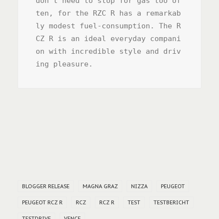
don’t need to stop for gas too of
ten, for the RZC R has a remarkab
ly modest fuel-consumption. The R
CZ R is an ideal everyday compani
on with incredible style and driv
ing pleasure.
BLOGGER RELEASE
MAGNA GRAZ
NIZZA
PEUGEOT
PEUGEOT RCZ R
RCZ
RCZ R
TEST
TESTBERICHT
TESTDRIVE
VENCE