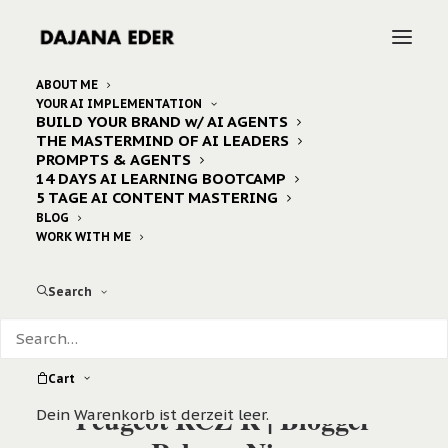
ABOUT ME
YOUR AI IMPLEMENTATION
BUILD YOUR BRAND w/ AI AGENTS
THE MASTERMIND OF AI LEADERS
PROMPTS & AGENTS
14 DAYS AI LEARNING BOOTCAMP
5 TAGE AI CONTENT MASTERING
BLOG
WORK WITH ME
Search
Cart
Peugeot RCZ R | Blogger
Dein Warenkorb ist derzeit leer.