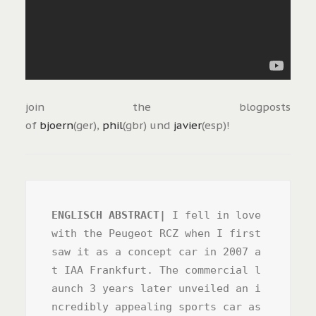
join the blogposts
of
bjoern
(ger),
phil
(gbr) und
javier
(esp)!
ENGLISCH ABSTRACT|
 I fell in love 
with the Peugeot RCZ when I first 
saw it as a concept car in 2007 a
t IAA Frankfurt. The commercial l
aunch 3 years later unveiled an i
ncredibly appealing sports car as 