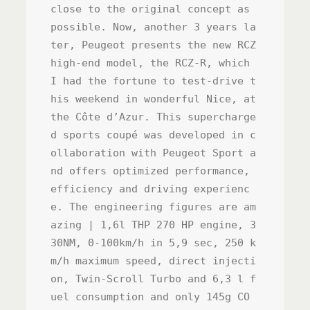
close to the original concept as 
possible. Now, another 3 years la
ter, Peugeot presents the new RCZ 
high-end model, the RCZ-R, which 
I had the fortune to test-drive t
his weekend in wonderful Nice, at 
the Côte d’Azur. This supercharge
d sports coupé was developed in c
ollaboration with Peugeot Sport a
nd offers optimized performance, 
efficiency and driving experienc
e. The engineering figures are am
azing | 1,6l THP 270 HP engine, 3
30NM, 0-100km/h in 5,9 sec, 250 k
m/h maximum speed, direct injecti
on, Twin-Scroll Turbo and 6,3 l f
uel consumption and only 145g CO