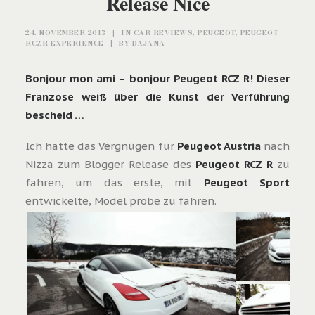
Release Nice
24. NOVEMBER 2013
|
IN
CAR REVIEWS
,
PEUGEOT
,
PEUGEOT
RCZR EXPERIENCE
|
BY
DAJANA
Bonjour mon ami – bonjour Peugeot RCZ R! Dieser
Franzose weiß über die Kunst der Verführung
bescheid …
Ich hatte das Vergnügen für
Peugeot Austria
nach
Nizza zum Blogger Release des
Peugeot RCZ R
zu
fahren, um das erste, mit
Peugeot Sport
entwickelte, Model probe zu fahren.