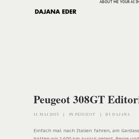
ABOUT ME
YOUR AI 
Peugeot 308GT Editori
11. MAI 2015
|
IN
PEUGEOT
|
BY
DAJANA
Einfach mal nach Italien fahren, am Gardas
hatten wir 1.600 km zurück gelegt, Berge und