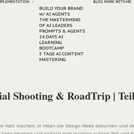
IMPLEMENTATION
BLOG
WORK WITH ME
BUILD YOUR BRAND
w/ AI AGENTS
THE MASTERMIND
OF AI LEADERS
PROMPTS & AGENTS
14 DAYS AI
LEARNING
BOOTCAMP
5 TAGE AI CONTENT
MASTERING
al Shooting & RoadTrip | Tei
ee Halt machen, in Milan die Design Week besuchen und den
 Seen gesehen und einfach eine grandios schöne Zeit und to