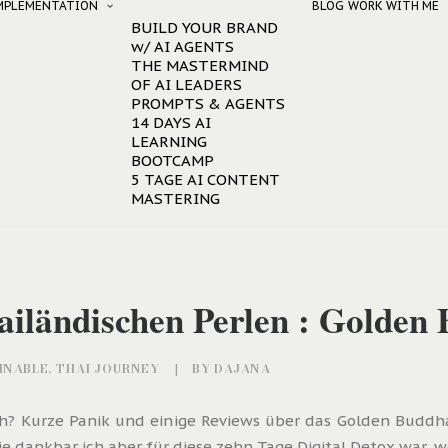
IMPLEMENTATION
BLOG
WORK WITH ME
BUILD YOUR BRAND
w/ AI AGENTS
THE MASTERMIND
OF AI LEADERS
PROMPTS & AGENTS
14 DAYS AI
LEARNING
BOOTCAMP
5 TAGE AI CONTENT
MASTERING
thailändischen Perlen : Golde
INABLE
,
THAI JOURNEY
|
BY
DAJANA
ch? Kurze Panik und einige Reviews über das Golden Buddh
 dankbar ich aber für diese zehn Tage Digital Detox war, w