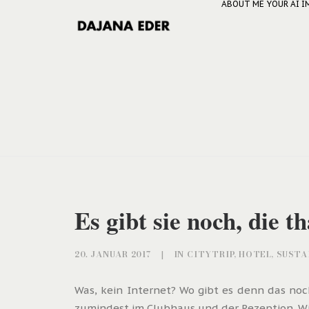
ABOUT ME
YOUR AI 
Es gibt sie noch, die 
20. JANUAR 2017
|
IN
CITYTRIP
,
HOTEL
,
SUSTA
Was, kein Internet? Wo gibt es denn das no
zumindest im Clubhaus und der Rezeption. Wie