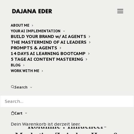
ABOUT ME
YOUR AI IMPLEMENTATION
BUILD YOUR BRAND w/ AI AGENTS
THE MASTERMIND OF AI LEADERS
PROMPTS & AGENTS
14 DAYS AI LEARNING BOOTCAMP
5 TAGE AI CONTENT MASTERING
BLOG
WORK WITH ME
Search
Cart
Kolumne : Influencer-
Dein Warenkorb ist derzeit leer.