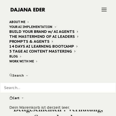
ABOUT ME
YOUR AI IMPLEMENTATION
BUILD YOUR BRAND w/ AI AGENTS
THE MASTERMIND OF AI LEADERS
PROMPTS & AGENTS
14 DAYS AI LEARNING BOOTCAMP
5 TAGE AI CONTENT MASTERING
BLOG
WORK WITH ME
Search
Cart
Bettgeschichten : Verhütung,
Dein Warenkorb ist derzeit leer.