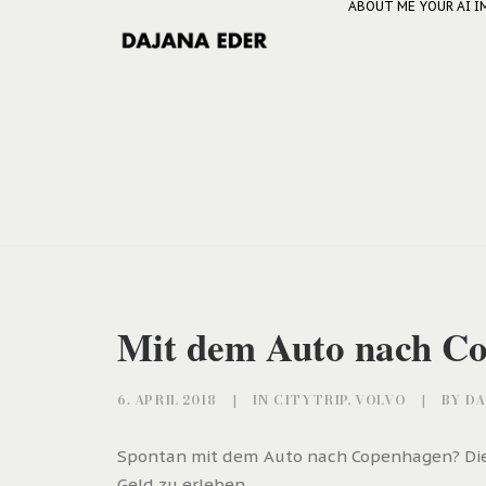
ABOUT ME
YOUR AI 
Mit dem Auto nach Co
6. APRIL 2018
|
IN
CITYTRIP
,
VOLVO
|
BY
DA
Spontan mit dem Auto nach Copenhagen? Diese
Geld zu erleben.