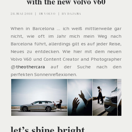
with the new volvo v60
28. MAI 2018
|
IN
VOLVO
|
BY
DAJANA
When in Barcelona … ich weiß mittlerweile gar
nicht, wie oft im Jahr mich mein Weg nach
Barcelona führt, allerdings gilt es auf jeder Reise,
Neues zu entdecken. Wie hier mit dem neuen
Volvo V60 und Content Creator and Photographer
@
theothercara
auf der Suche nach den
perfekten Sonnenreflexionen.
let’s shine bright