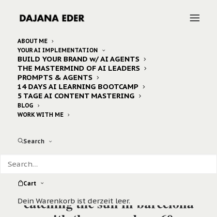
ABOUT ME
YOUR AI IMPLEMENTATION
BUILD YOUR BRAND w/ AI AGENTS
THE MASTERMIND OF AI LEADERS
PROMPTS & AGENTS
14 DAYS AI LEARNING BOOTCAMP
5 TAGE AI CONTENT MASTERING
BLOG
WORK WITH ME
Search
Cart
catching the sun in barcelona
Dein Warenkorb ist derzeit leer.