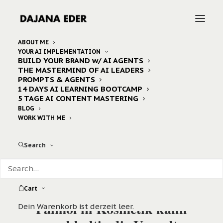
ABOUT ME
YOUR AI IMPLEMENTATION
BUILD YOUR BRAND w/ AI AGENTS
THE MASTERMIND OF AI LEADERS
PROMPTS & AGENTS
14 DAYS AI LEARNING BOOTCAMP
5 TAGE AI CONTENT MASTERING
BLOG
WORK WITH ME
Search
Cart
Palmöl in Kosmetik kann
Dein Warenkorb ist derzeit leer.