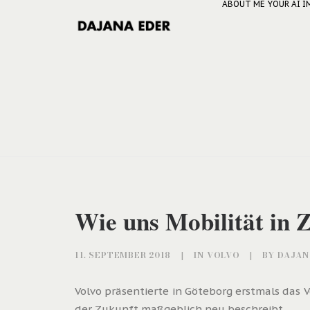
ABOUT ME
YOUR AI 
Wie uns Mobilität in 
11. SEPTEMBER 2018
|
IN
VOLVO
|
BY
DAJAN
Volvo präsentierte in Göteborg erstmals das 
der Zukunft maßgeblich neu beschreibt.