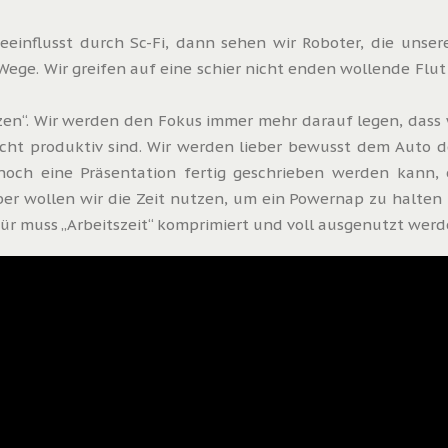
influsst durch Sc-Fi, dann sehen wir Roboter, die unser
ege. Wir greifen auf eine schier nicht enden wollende Flut 
tzen“. Wir werden den Fokus immer mehr darauf legen, dass
icht produktiv sind. Wir werden lieber bewusst dem Auto d
och eine Präsentation fertig geschrieben werden kann, o
er wollen wir die Zeit nutzen, um ein Powernap zu halten u
für muss „Arbeitszeit“ komprimiert und voll ausgenutzt werd