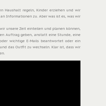
en Haushalt regeln, Kinder erziehen und wir
an Informationen zu. Aber was ist es, was wir
 wir unsere Zeit einteilen und planen können,
en Auftrag geben, anstatt eine Stunde, eine
der wichtige E-Mails beantwortet oder ein
nd das Outfit zu wechseln. Klar ist, dass wir
en.