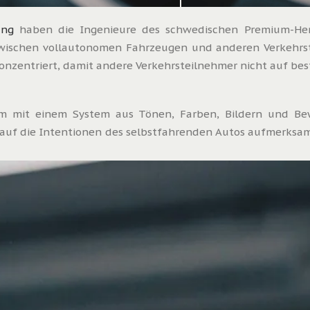
ung
haben die Ingenieure des schwedischen Premium-Her
wischen vollautonomen Fahrzeugen und anderen Verkehrst
 konzentriert, damit andere Verkehrsteilnehmer nicht auf 
m mit einem System aus Tönen, Farben, Bildern und Bew
 die Intentionen des selbstfahrenden Autos aufmerksam zu