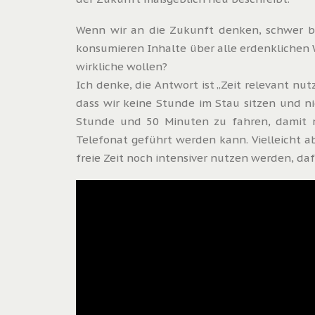
Wenn wir an die Zukunft denken, schwer bee
konsumieren Inhalte über alle erdenklichen W
wirkliche wollen?
Ich denke, die Antwort ist „Zeit relevant nu
dass wir keine Stunde im Stau sitzen und n
Stunde und 50 Minuten zu fahren, damit n
Telefonat geführt werden kann. Vielleicht ab
freie Zeit noch intensiver nutzen werden, da