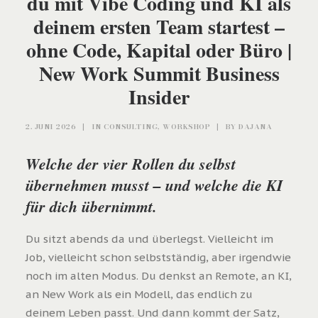
du mit Vibe Coding und KI als
deinem ersten Team startest –
ohne Code, Kapital oder Büro |
New Work Summit Business
Insider
2. JUNI 2026
|
IN
CONSULTING
,
WORKSHOP
|
BY
DAJANA
Welche der vier Rollen du selbst
übernehmen musst – und welche die KI
für dich übernimmt.
Du sitzt abends da und überlegst. Vielleicht im
Job, vielleicht schon selbstständig, aber irgendwie
noch im alten Modus. Du denkst an Remote, an KI,
an New Work als ein Modell, das endlich zu
deinem Leben passt. Und dann kommt der Satz,