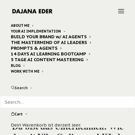
ABOUT ME
YOUR AI IMPLEMENTATION
BUILD YOUR BRAND w/ AI AGENTS
THE MASTERMIND OF AI LEADERS
PROMPTS & AGENTS
14 DAYS AI LEARNING BOOTCAMP
5 TAGE AI CONTENT MASTERING
BLOG
WORK WITH ME
Search
Cart
Du bist das Unternehmen: Wie
Dein Warenkorb ist derzeit leer.