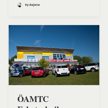
by dajana
ÖAMTC