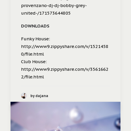
provenzano-dj-dj-bobby-grey-
united-/171573644805
DOWNLOADS
Funky House:
http://www9.zippyshare.com/v/1521458
0/file.html
Club House:
http://www9.zippyshare.com/v/3561662
2/file.html
by dajana