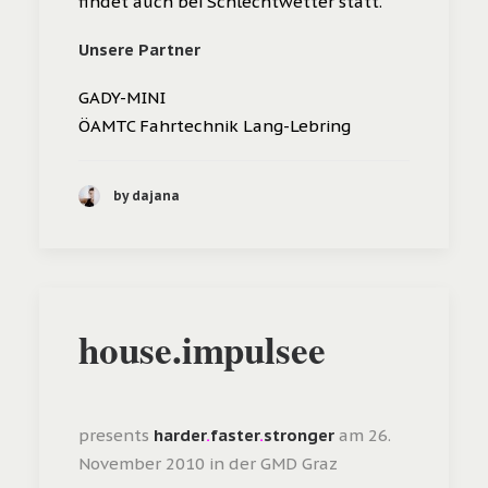
findet auch bei Schlechtwetter statt.
Unsere Partner
GADY-MINI
ÖAMTC Fahrtechnik Lang-Lebring
by dajana
house.impulsee
presents
harder
.
faster
.
stronger
am 26.
November 2010 in der GMD Graz