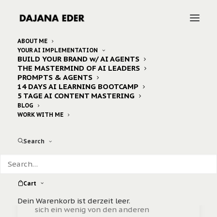
ABOUT ME
YOUR AI IMPLEMENTATION
BUILD YOUR BRAND w/ AI AGENTS
dajana
THE MASTERMIND OF AI LEADERS
PROMPTS & AGENTS
14 DAYS AI LEARNING BOOTCAMP
5 TAGE AI CONTENT MASTERING
BLOG
WORK WITH ME
Search
Day&Nite Above
day & nite – die "andere" Clubbingreihe
Cart
Egal Wann und Wo verspricht
day & nite
Dein Warenkorb ist derzeit leer.
sich ein wenig von den anderen