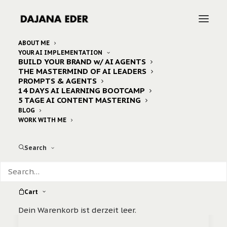
ABOUT ME
YOUR AI IMPLEMENTATION
BUILD YOUR BRAND w/ AI AGENTS
Home
Archive by Category "living vegan"
THE MASTERMIND OF AI LEADERS
PROMPTS & AGENTS
14 DAYS AI LEARNING BOOTCAMP
5 TAGE AI CONTENT MASTERING
BLOG
WORK WITH ME
Search
Cart
Dein Warenkorb ist derzeit leer.