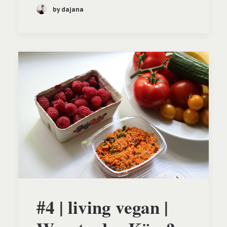
by dajana
#4 | living vegan |