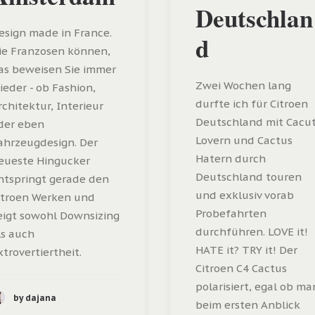
Deutschlan
esign made in France.
d
ie Franzosen können,
as beweisen Sie immer
Zwei Wochen lang
ieder - ob Fashion,
durfte ich für Citroen
rchitektur, Interieur
Deutschland mit Cacu
der eben
Lovern und Cactus
ahrzeugdesign. Der
Hatern durch
eueste Hingucker
Deutschland touren
ntspringt gerade den
und exklusiv vorab
itroen Werken und
Probefahrten
eigt sowohl Downsizing
durchführen. LOVE it!
ls auch
HATE it? TRY it! Der
xtrovertiertheit.
Citroen C4 Cactus
polarisiert, egal ob ma
by dajana
beim ersten Anblick