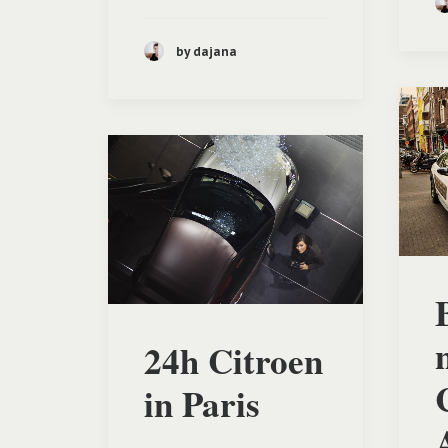
by dajana
24h Citroen
in Paris