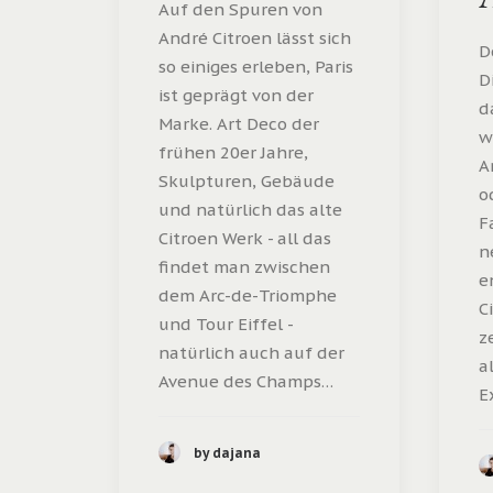
Auf den Spuren von
André Citroen lässt sich
D
so einiges erleben, Paris
D
ist geprägt von der
d
Marke. Art Deco der
w
frühen 20er Jahre,
A
Skulpturen, Gebäude
o
und natürlich das alte
F
Citroen Werk - all das
n
findet man zwischen
e
dem Arc-de-Triomphe
C
und Tour Eiffel -
z
natürlich auch auf der
a
Avenue des Champs…
E
by dajana