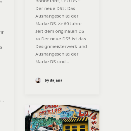
Bonnefont, CEO DS ~
en
Der neue DS5: Das
Aushängeschild der
Marke DS. >> 60 Jahre
seit dem originalen DS
ir
<< Der neue DS5 ist das
Designmeisterwerk und
S
Aushängeschild der
Marke DS und…
by dajana
n…