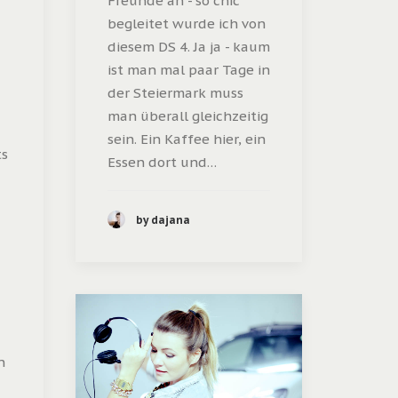
Freunde an - so chic
begleitet wurde ich von
diesem DS 4. Ja ja - kaum
ist man mal paar Tage in
der Steiermark muss
man überall gleichzeitig
sein. Ein Kaffee hier, ein
ts
Essen dort und…
by dajana
n