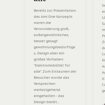
S
Bereits zur Präsentation
a
des Ami One Konzepts
L
waren die
S
Verwunderung groß,
m
außergewöhnliches,
P
besser gesagt
Z
gewöhnungsbedürftige
d
s, Design aber ein
C
großes Vorhaben:
N
"Elektromobilität für
A
alle". Zum Erstaunen der
A
Besucher wurde das
i
Versprechen
C
weitestgehend
g
eingehalten - das
Design bleibt…