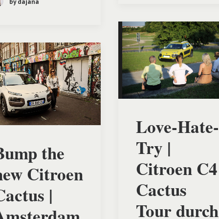
by dajana
Love-Hate-
Try |
Bump the
Citroen C4
new Citroen
Cactus
Cactus |
Tour durch
Amsterdam