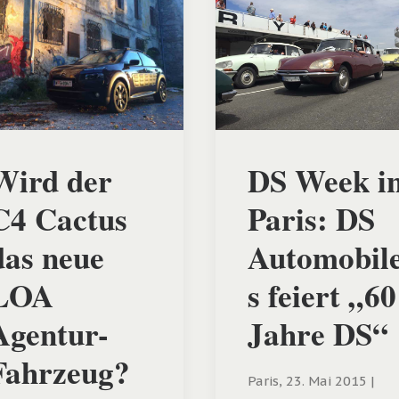
Wird der
DS Week i
C4 Cactus
Paris: DS
das neue
Automobil
LOA
s feiert „60
Agentur-
Jahre DS“
Fahrzeug?
Paris, 23. Mai 2015 |