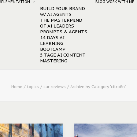
IMPLEMENTATION
BLOG
WORK WITH ME
BUILD YOUR BRAND
w/ AI AGENTS
THE MASTERMIND
OF AI LEADERS
PROMPTS & AGENTS
14 DAYS AI
LEARNING
BOOTCAMP
5 TAGE AI CONTENT
MASTERING
Home
topics
car reviews
Archive by Category "citroën"