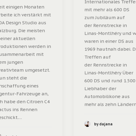
Internationales Treff
eit einigen Monaten
mit mehr als 600 DS
rbeite ich verstärkt mit
zum Jubiläum auf
OA Design Studio aus
der Rennstrecke in
alzburg. Die meisten
Linas-Montlhéry und w
einer aktuellen
waren in einer DS aus
roduktionen werden in
1969 hautnah dabei. D
usammenarbeit mit
Treffen auf
em jungen
der Rennstrecke in
reativteam umgesetzt.
Linas-Montlhéry Über
un steht die
600 DS und rund 1.500
nschaffung eines
Liebhaber der
gentur-Fahrzeuge an,
Automobilikone aus
ch habe den Citroen C4
mehr als zehn Länder
actus ins Rennen
eschickt.…
by dajana