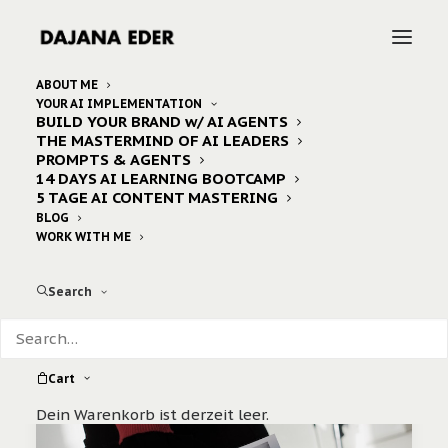
ABOUT ME
YOUR AI IMPLEMENTATION
BUILD YOUR BRAND w/ AI AGENTS
Home
topics
car reviews
THE MASTERMIND OF AI LEADERS
Archive by Category "porsche"
PROMPTS & AGENTS
14 DAYS AI LEARNING BOOTCAMP
5 TAGE AI CONTENT MASTERING
BLOG
WORK WITH ME
Search
Cart
Dein Warenkorb ist derzeit leer.