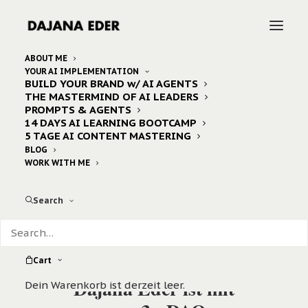
ABOUT ME
YOUR AI IMPLEMENTATION
BUILD YOUR BRAND w/ AI AGENTS
THE MASTERMIND OF AI LEADERS
PROMPTS & AGENTS
14 DAYS AI LEARNING BOOTCAMP
5 TAGE AI CONTENT MASTERING
BLOG
WORK WITH ME
Search
Cart
Dajana Eder ist mit
Dein Warenkorb ist derzeit leer.