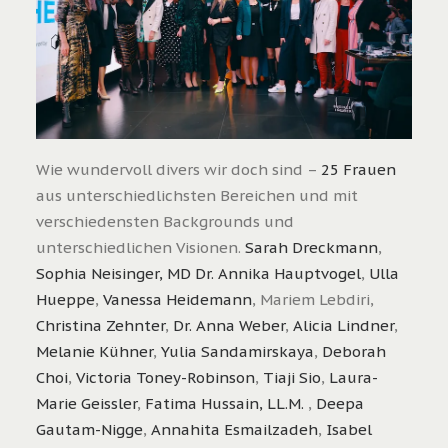
Wie wundervoll divers wir doch sind –
25 Frauen
aus unterschiedlichsten Bereichen und mit
verschiedensten Backgrounds und
unterschiedlichen Visionen.
Sarah Dreckmann
,
Sophia Neisinger, MD
Dr. Annika Hauptvogel
,
Ulla
Hueppe
,
Vanessa Heidemann
, Mariem Lebdiri,
Christina Zehnter
,
Dr. Anna Weber
,
Alicia Lindner
,
Melanie Kühner
,
Yulia Sandamirskaya
,
Deborah
Choi
,
Victoria Toney-Robinson
,
Tiaji Sio
,
Laura-
Marie Geissler
,
Fatima Hussain, LL.M.
,
Deepa
Gautam-Nigge
,
Annahita Esmailzadeh
,
Isabel