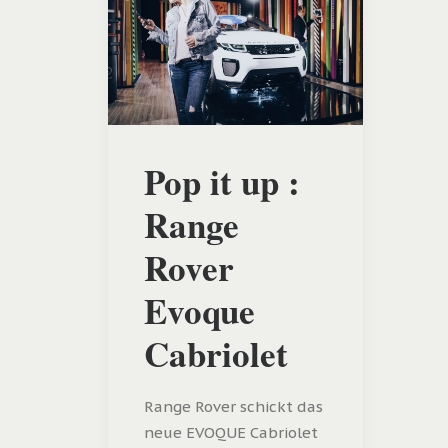
Pop it up :
Range
Rover
Evoque
Cabriolet
Range Rover schickt das
neue EVOQUE Cabriolet