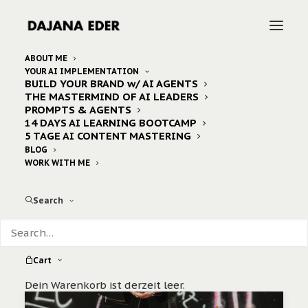
ABOUT ME
YOUR AI IMPLEMENTATION
BUILD YOUR BRAND w/ AI AGENTS
Home
Posts Tagged "dfla"
THE MASTERMIND OF AI LEADERS
PROMPTS & AGENTS
14 DAYS AI LEARNING BOOTCAMP
5 TAGE AI CONTENT MASTERING
BLOG
WORK WITH ME
Search
Cart
Dein Warenkorb ist derzeit leer.