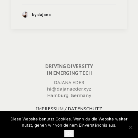
by dajana
DRIVING DIVERSITY
IN EMERGING TECH
DAJANA EDER
hi@dajanaeder.xyz
Hamburg, Germany
IMPRESSUM / DATENSCHUTZ
WIDERRUFSRECHT
Diese Website benutzt Cookies. Wenn du die Website weiter
nutzt, gehen wir von deinem Einverständnis aus.
OK