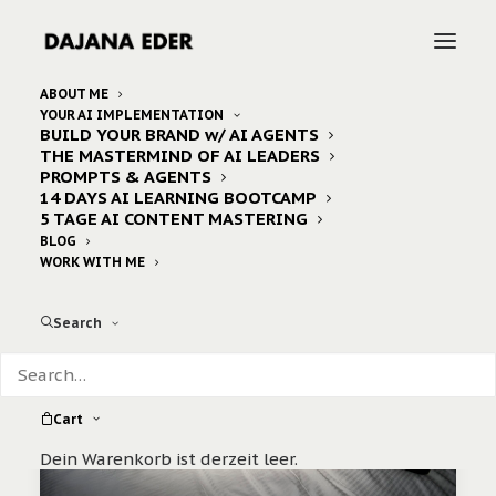
ABOUT ME
YOUR AI IMPLEMENTATION
BUILD YOUR BRAND w/ AI AGENTS
Home
Posts Tagged "gesponserte Beiträge"
THE MASTERMIND OF AI LEADERS
PROMPTS & AGENTS
14 DAYS AI LEARNING BOOTCAMP
5 TAGE AI CONTENT MASTERING
BLOG
WORK WITH ME
Search
Cart
Dein Warenkorb ist derzeit leer.