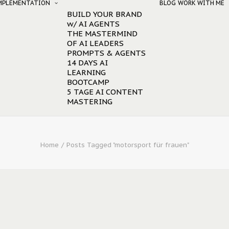
IMPLEMENTATION
BLOG
WORK WITH ME
BUILD YOUR BRAND
w/ AI AGENTS
THE MASTERMIND
OF AI LEADERS
PROMPTS & AGENTS
14 DAYS AI
LEARNING
BOOTCAMP
5 TAGE AI CONTENT
MASTERING
Home
Posts Tagged "motorsport für frauen"