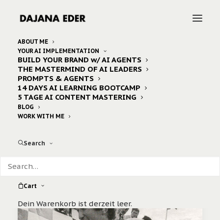
ABOUT ME
YOUR AI IMPLEMENTATION
BUILD YOUR BRAND w/ AI AGENTS
Home
Posts Tagged "nina rindt"
THE MASTERMIND OF AI LEADERS
PROMPTS & AGENTS
14 DAYS AI LEARNING BOOTCAMP
5 TAGE AI CONTENT MASTERING
BLOG
WORK WITH ME
Search
Cart
Dein Warenkorb ist derzeit leer.