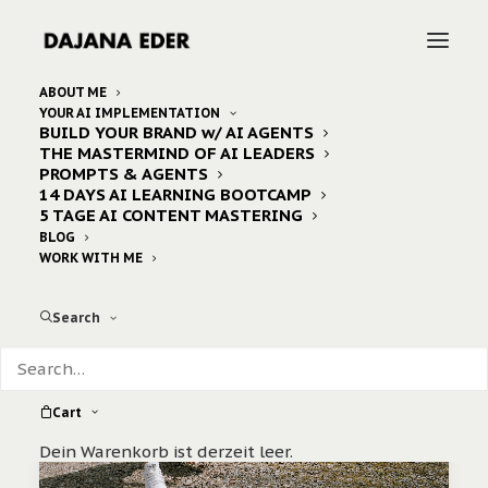
ABOUT ME
YOUR AI IMPLEMENTATION
BUILD YOUR BRAND w/ AI AGENTS
Home
Posts Tagged "organic"
THE MASTERMIND OF AI LEADERS
PROMPTS & AGENTS
14 DAYS AI LEARNING BOOTCAMP
5 TAGE AI CONTENT MASTERING
BLOG
WORK WITH ME
Search
Cart
Dein Warenkorb ist derzeit leer.