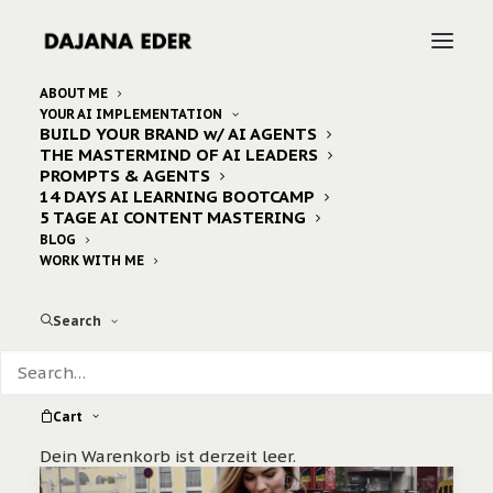
ABOUT ME
YOUR AI IMPLEMENTATION
BUILD YOUR BRAND w/ AI AGENTS
Home
Posts Tagged "peugeot508sw"
THE MASTERMIND OF AI LEADERS
PROMPTS & AGENTS
14 DAYS AI LEARNING BOOTCAMP
5 TAGE AI CONTENT MASTERING
BLOG
WORK WITH ME
Search
Cart
Dein Warenkorb ist derzeit leer.