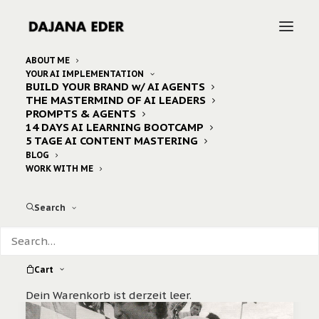
ABOUT ME
YOUR AI IMPLEMENTATION
BUILD YOUR BRAND w/ AI AGENTS
Home
Posts Tagged "the golden age of the formula 1"
THE MASTERMIND OF AI LEADERS
PROMPTS & AGENTS
14 DAYS AI LEARNING BOOTCAMP
5 TAGE AI CONTENT MASTERING
BLOG
WORK WITH ME
Search
Cart
Dein Warenkorb ist derzeit leer.