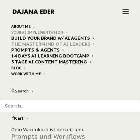
ABOUT ME
YOUR AI IMPLEMENTATION
BUILD YOUR BRAND w/ AI AGENTS
MEINE
EXKLUSIVE COMMUNITY
FÜR
THE MASTERMIND OF AI LEADERS
PROMPTS & AGENTS
FOUNDERINNEN, CONSULTANTS UND
14 DAYS AI LEARNING BOOTCAMP
5 TAGE AI CONTENT MASTERING
EXPERTS, DIE AI ERNSTNEHMEN.
BLOG
WORK WITH ME
Was du bekommst:
Search
Die
vollständige Prompt
Datenbank
– sofort nach Anmeldung
Cart
Regelmäßige Updates
mit neuen
Dein Warenkorb ist derzeit leer.
Prompts und Workflows