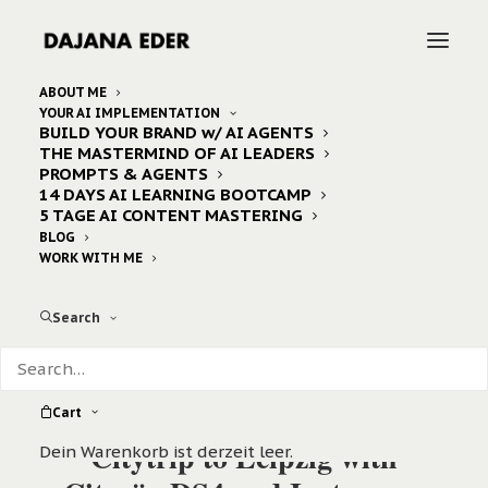
ABOUT ME
YOUR AI IMPLEMENTATION
BUILD YOUR BRAND w/ AI AGENTS
THE MASTERMIND OF AI LEADERS
PROMPTS & AGENTS
14 DAYS AI LEARNING BOOTCAMP
5 TAGE AI CONTENT MASTERING
BLOG
WORK WITH ME
Search
Cart
Citytrip to Leipzig with
Dein Warenkorb ist derzeit leer.