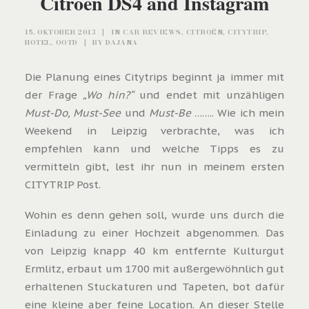
Citroën DS4 and Instagram
15. OKTOBER 2013
|
IN
CAR REVIEWS
,
CITROËN
,
CITYTRIP
,
HOTEL
,
OOTD
|
BY
DAJANA
Die Planung eines Citytrips beginnt ja immer mit
der Frage
„Wo hin?“
und endet mit unzähligen
Must-Do, Must-See
und
Must-Be
…….. Wie ich mein
Weekend in Leipzig verbrachte, was ich
empfehlen kann und welche Tipps es zu
vermitteln gibt, lest ihr nun in meinem ersten
CITYTRIP Post.
Wohin es denn gehen soll, wurde uns durch die
Einladung zu einer Hochzeit abgenommen. Das
von Leipzig knapp 40 km entfernte Kulturgut
Ermlitz, erbaut um 1700 mit außergewöhnlich gut
erhaltenen Stuckaturen und Tapeten, bot dafür
eine kleine aber feine Location. An dieser Stelle