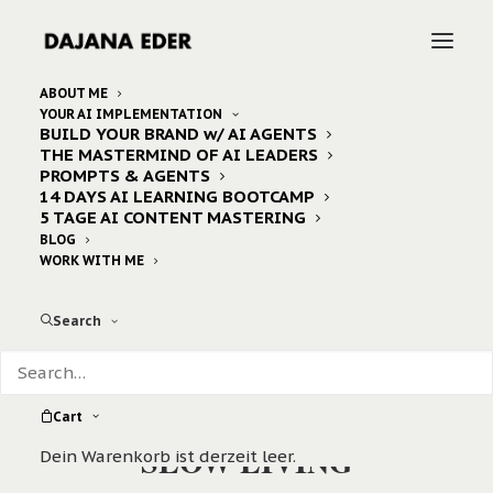
ABOUT ME
YOUR AI IMPLEMENTATION
BUILD YOUR BRAND w/ AI AGENTS
THE MASTERMIND OF AI LEADERS
PROMPTS & AGENTS
14 DAYS AI LEARNING BOOTCAMP
5 TAGE AI CONTENT MASTERING
BLOG
WORK WITH ME
Search
Cart
SLOW LIVING
Dein Warenkorb ist derzeit leer.