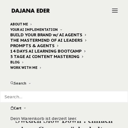
ABOUT ME
YOUR AI IMPLEMENTATION
BUILD YOUR BRAND w/ AI AGENTS
THE MASTERMIND OF AI LEADERS
PROMPTS & AGENTS
14 DAYS AI LEARNING BOOTCAMP
5 TAGE AI CONTENT MASTERING
BLOG
WORK WITH ME
Search
Cart
Sweden Slow Down : einfach
Dein Warenkorb ist derzeit leer.