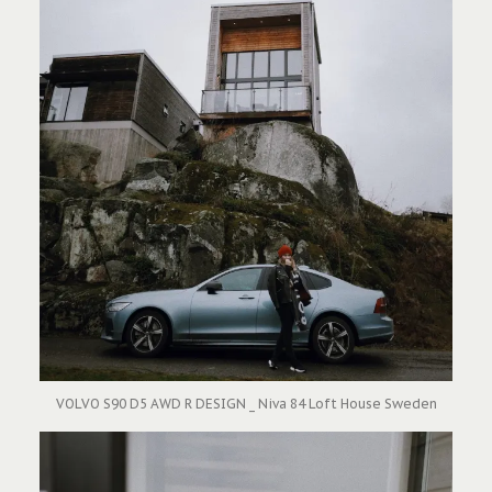
VOLVO S90 D5 AWD R DESIGN _ Niva 84 Loft House Sweden