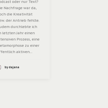
odcast oder nur Text?
ie Nachfrage war da,
och die Kreativität
zw. der Antrieb fehlte.
udem durchlebte ich
m letzten Jahr einen
ntensiven Prozess, eine
etamorphose zu einer
ffentlich aktiven…
by dajana