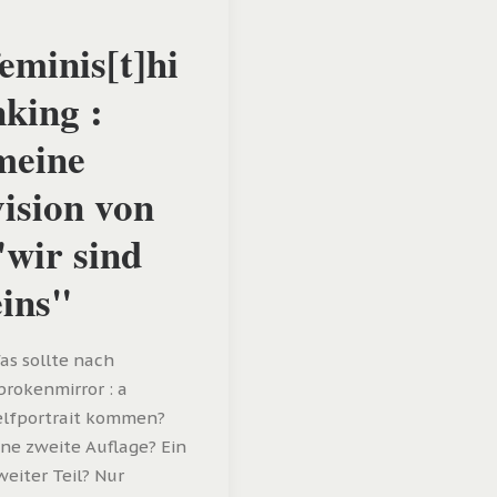
feminis[t]hi
nking :
meine
vision von
"wir sind
eins"
as sollte nach
brokenmirror : a
elfportrait kommen?
ine zweite Auflage? Ein
weiter Teil? Nur