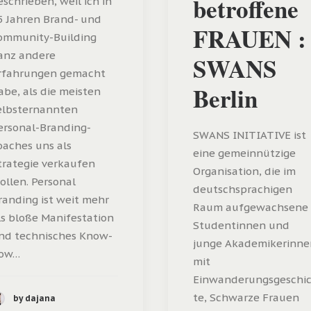
betroffene
eschrieben, weil ich in
5 Jahren Brand- und
FRAUEN :
ommunity-Building
anz andere
SWANS
rfahrungen gemacht
Berlin
abe, als die meisten
elbsternannten
ersonal-Branding-
SWANS INITIATIVE ist
oaches uns als
eine gemeinnützige
trategie verkaufen
Organisation, die im
ollen. Personal
deutschsprachigen
randing ist weit mehr
Raum aufgewachsene
ls bloße Manifestation
Studentinnen und
nd technisches Know-
junge Akademikerinne
ow…
mit
Einwanderungsgeschi
te, Schwarze Frauen
by dajana