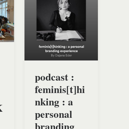
podcast :
feminis[t]hi
nking : a
K
personal
branding