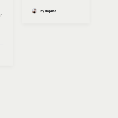
by dajana
f