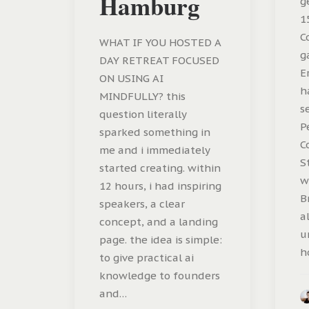
Hamburg
g
1
C
WHAT IF YOU HOSTED A
g
DAY RETREAT FOCUSED
E
ON USING AI
h
MINDFULLY? this
s
question literally
P
sparked something in
C
me and i immediately
S
started creating. within
w
12 hours, i had inspiring
B
speakers, a clear
a
concept, and a landing
u
page. the idea is simple:
h
to give practical ai
knowledge to founders
and…