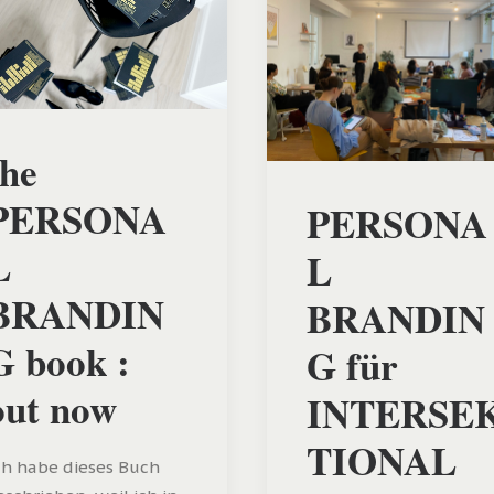
the
PERSONA
PERSONA
L
L
BRANDIN
BRANDIN
G book :
G für
out now
INTERSE
TIONAL
ch habe dieses Buch