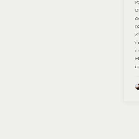
P
D
d
b
Z
i
i
M
ö