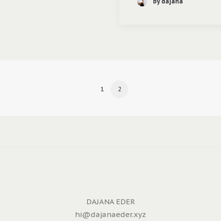
by dajana
1
2
DAJANA EDER
hi@dajanaeder.xyz