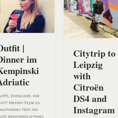
Outfit |
Citytrip to
Dinner im
Leipzig
Kempinski
with
Adriatic
Citroën
DS4 and
utfit, Dresscode, wie
un?! Meinen Style zu
Instagram
eschreiben fällt mir
icht besonders schwer,