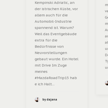
Kempinski Adriatic, an
m
der istrischen Küste, vor
v
allem auch für die
G
Automobil-Industrie
m
spannend ist. Warum?
A
Weil das Eventgebäude
a
extra für die
a
Bedürfnisse von
u
Neuvorstellungen
D
gebaut wurde. Ein Hotel
T
mit Drive Im Zuge
u
meines
#MazdaRoadTrip15 hab
e ich Halt…
by dajana