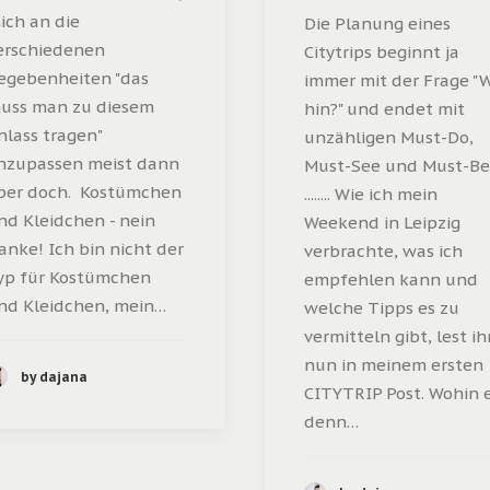
ich an die
Die Planung eines
erschiedenen
Citytrips beginnt ja
egebenheiten "das
immer mit der Frage "
uss man zu diesem
hin?" und endet mit
nlass tragen"
unzähligen Must-Do,
nzupassen meist dann
Must-See und Must-Be
ber doch. Kostümchen
........ Wie ich mein
nd Kleidchen - nein
Weekend in Leipzig
anke! Ich bin nicht der
verbrachte, was ich
yp für Kostümchen
empfehlen kann und
nd Kleidchen, mein…
welche Tipps es zu
vermitteln gibt, lest ih
nun in meinem ersten
by dajana
CITYTRIP Post. Wohin 
denn…