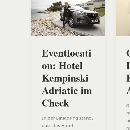
Eventlocati
on: Hotel
Kempinski
Adriatic im
Check
O
n
In der Einladung stand,
b
dass das Hotel
n