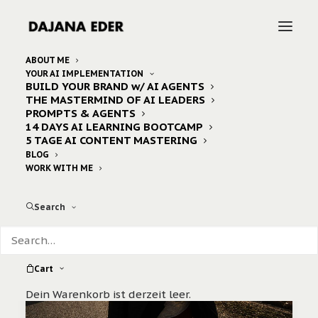
ABOUT ME
YOUR AI IMPLEMENTATION
BUILD YOUR BRAND w/ AI AGENTS
(
)
Home
Archive by Category "travel"
Page 5
THE MASTERMIND OF AI LEADERS
PROMPTS & AGENTS
14 DAYS AI LEARNING BOOTCAMP
5 TAGE AI CONTENT MASTERING
BLOG
WORK WITH ME
Search
Cart
Dein Warenkorb ist derzeit leer.