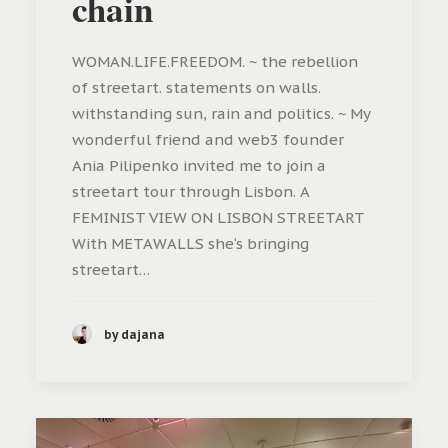
chain
WOMAN.LIFE.FREEDOM. ~ the rebellion
of streetart. statements on walls.
withstanding sun, rain and politics. ~ My
wonderful friend and web3 founder
Ania Pilipenko invited me to join a
streetart tour through Lisbon. A
FEMINIST VIEW ON LISBON STREETART
With METAWALLS she‘s bringing
streetart…
by dajana