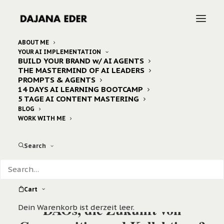
ABOUT ME
YOUR AI IMPLEMENTATION
BUILD YOUR BRAND w/ AI AGENTS
THE MASTERMIND OF AI LEADERS
PROMPTS & AGENTS
14 DAYS AI LEARNING BOOTCAMP
5 TAGE AI CONTENT MASTERING
BLOG
WORK WITH ME
Search
Cart
DAOs, die Zukunft von
Dein Warenkorb ist derzeit leer.