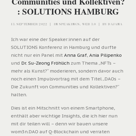
Communities und Kollektiven?
: SOLUTIONS HAMBURG
13. SEPTEMBER 2022
|
IN
SPEAKINGS
,
WEB 3.0
|
BY
DAJANA
Ich war eine der Speaker:innen auf der
SOLUTIONS Konferenz in Hamburg und durfte
nicht nur ein Panel mit
Anna Graf
,
Ania Pilipenko
und
Dr. Su-Zeong Fröhlich
zum Thema „NFTs –
mehr als Kunst?“ moderieren, sondern davor auch
noch einen Impulsvortrag mit dem Titel „DAOs –
Die Zukunft von Communities und Kollektiven?“
halten.
Dies ist ein Mitschnitt von einem Smartphone,
enthält aber wichtige Insights, die ich hier nun
mit dir teilen will – denn wir bauen unsere
wom3n.DAO auf Q-Blockchain und verraten