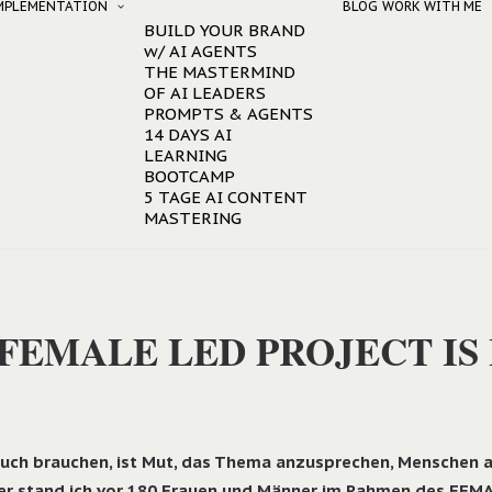
IMPLEMENTATION
BLOG
WORK WITH ME
BUILD YOUR BRAND
w/ AI AGENTS
THE MASTERMIND
OF AI LEADERS
PROMPTS & AGENTS
14 DAYS AI
LEARNING
BOOTCAMP
5 TAGE AI CONTENT
MASTERING
 FEMALE LED PROJECT I
auch brauchen, ist Mut, das Thema anzusprechen, Menschen a
ber stand ich vor 180 Frauen und Männer im Rahmen des FE