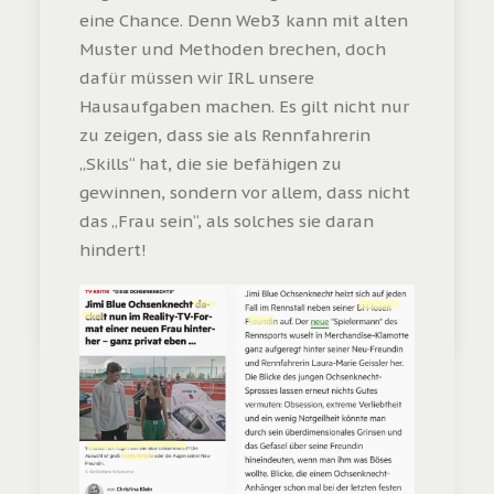
eine Chance. Denn Web3 kann mit alten
Muster und Methoden brechen, doch
dafür müssen wir IRL unsere
Hausaufgaben machen. Es gilt nicht nur
zu zeigen, dass sie als Rennfahrerin
„Skills“ hat, die sie befähigen zu
YLUMI Happy Mood & Fem Love Kapseln
gewinnen, sondern vor allem, dass nicht
das „Frau sein“, als solches sie daran
Bilder: Marko Knab · ramp.pictures
hindert!
by dajana