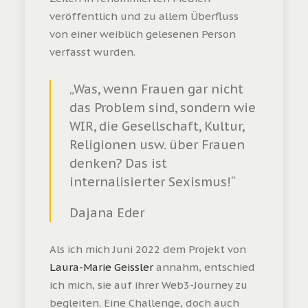
veröffentlich und zu allem Überfluss
von einer weiblich gelesenen Person
Vielen Dank an CUPRA und RAMP für die
verfasst wurden.
Bühne, meinen Gäst:innen und an die
Teilnehmenden. Zudem ein Dank an
„Was, wenn Frauen gar nicht
YLUMI für die Gabe für unsere Goodie
das Problem sind, sondern wie
Bag.
WIR, die Gesellschaft, Kultur,
Religionen usw. über Frauen
denken? Das ist
internalisierter Sexismus!“
Dajana Eder
Als ich mich Juni 2022 dem Projekt von
Laura-Marie Geissler
annahm, entschied
ich mich, sie auf ihrer Web3-Journey zu
begleiten. Eine Challenge, doch auch