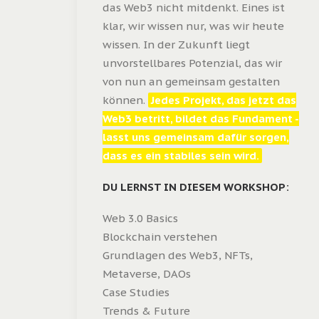
das Web3 nicht mitdenkt. Eines ist
klar, wir wissen nur, was wir heute
wissen. In der Zukunft liegt
unvorstellbares Potenzial, das wir
von nun an gemeinsam gestalten
können.
Jedes Projekt, das jetzt das
Web3 betritt, bildet das Fundament -
lasst uns gemeinsam dafür sorgen,
dass es ein stabiles sein wird.
DU LERNST IN DIESEM WORKSHOP:
Web 3.0 Basics
Blockchain verstehen
Grundlagen des Web3, NFTs,
Metaverse, DAOs
Case Studies
Trends & Future